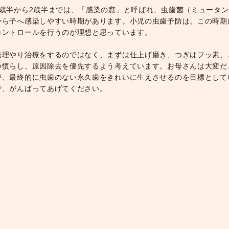
1歳半から2歳半までは、「感染の窓」と呼ばれ、虫歯菌（ミュータ
から子へ感染しやすい時期があります。小児の虫歯予防は、この時期
コントロールを行うのが理想と思っています。
無理やり治療をするのではなく、まずは仕上げ磨き、つぎはフッ素、
つ慣らし、原因除去を優先するよう考えています。お母さんは大変だ
が、最終的に虫歯のない永久歯をきれいに生えさせるのを目標として
で、がんばってあげてください。