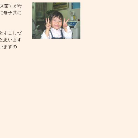
ンス菌）が母
に母子共に
とすこしづ
と思います
いますの