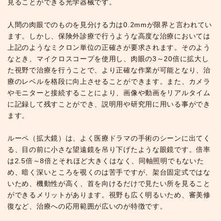
見ることができる光学器械です。
人間の肉眼でのものを見分ける力は0.2mmが限界と言われてい
ます。しかし、保険外診療で行うような高度な治療においては
上記のようなミクロン単位の正確さが要求されます。そのよう
なとき、マイクロスコープを使用し、肉眼の3～20倍に拡大し
た視野で治療を行うことで、より正確な作業が可能となり、治
療のレベルを格段に向上させることができます。また、カメラ
やモニターと接続することにより、画像や動画をリアルタイム
に記録して残すことができ、説明用や研究用に用いる事ができ
ます。
ルーペ（拡大鏡）は、よく医療ドラマの手術のシーンに出てく
る、目の前に小さな望遠鏡を吊り下げたような眼鏡です。倍率
は2.5倍～8倍とそれほど大きくはなく、同軸照明でもないた
め、暗く深いところを覗くのは苦手ですが、架台固定式ではな
いため、機動性が高く、首を向けるだけで見たい所を見ること
ができるメリットがあります。視野も広く明るいため、審美修
復など、治療への応用範囲が広いのが特徴です。